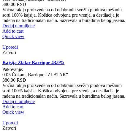
380.00
RSD
Voćna rakija proizvedena od odabranih svežih plodova mešanih
sorti 100% kajsija. Koštica odvojena pre vrenja, a destilacija je
rađena na tradicionalan način. Sazrevala u buradima belog jasena.
Dodaj u omiljene
Add to cart
Quick view
Uporedi
Zatvori
Kajsija Zlatar Barrique 43.0%
Pakovanje:
0.05 Čokanj, Barrique “ZLATAR”
380.00
RSD
Voćna rakija proizvedena od odabranih svežih plodova mešanih
sorti 100% kajsija. Koštica odvojena pre vrenja, a destilacija je
rađena na tradicionalan način. Sazrevala u buradima belog jasena.
Dodaj u omiljene
Add to cart
Quick view
Uporedi
Zatvori