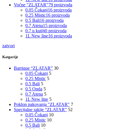
Voćne "ZLATAR"
79
proizvoda
0.05 Čokanj
16
proizvoda
0.25 Mistic
16
proizvoda
0.5 Bali
16
proizvoda
0.7 Atena
15
proizvoda
0.7 u kutiji
0
proizvoda
1L New line
16
proizvoda
zatvori
Katgorije
Barrique “ZLATAR”
30
0.05 Čokanj
5
0.25 Mistic
5
0.5 Bali
5
0.5 Onda
5
0.7 Atena
5
1L New line
5
Poklon pakovanja "ZLATAR"
7
Specijalne rakije “ZLATAR”
52
0.05 Čokanj
10
0.25 Mistic
10
0.5 Bali
10