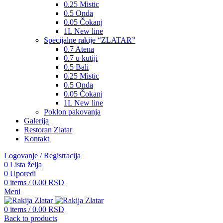
0.25 Mistic
0.5 Onda
0.05 Čokanj
1L New line
Specijalne rakije “ZLATAR”
0.7 Atena
0.7 u kutiji
0.5 Bali
0.25 Mistic
0.5 Onda
0.05 Čokanj
1L New line
Poklon pakovanja
Galerija
Restoran Zlatar
Kontakt
Logovanje / Registracija
0
Lista želja
0
Uporedi
0
items
/
0.00
RSD
Meni
0
items
/
0.00
RSD
Back to products