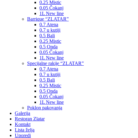
0.25 Mistic
0.05 Čokanj
1L New line
Barrique “ZLATAR”
0.7 Atena
0.7 u kutiji
0.5 Bali
0.25 Mistic
0.5 Onda
0.05 Čokanj
1L New line
Specijalne rakije “ZLATAR”
0.7 Atena
0.7 u kutiji
0.5 Bali
0.25 Mistic
0.5 Onda
0.05 Čokanj
1L New line
Poklon pakovanja
Galerija
Restoran Zlatar
Kontakt
Lista želja
Uporedi