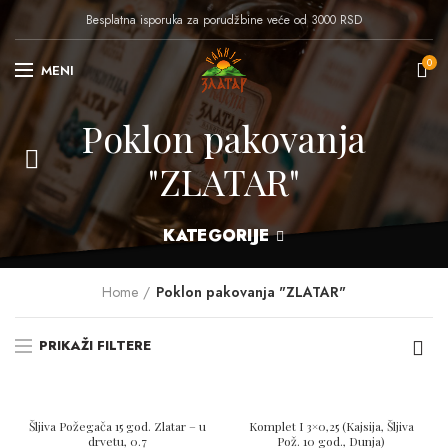
Besplatna isporuka za porudžbine veće od 3000 RSD
0
MENI
Poklon pakovanja
"ZLATAR"
KATEGORIJE
Home
Poklon pakovanja "ZLATAR"
PRIKAŽI FILTERE
Šljiva Požegača 15 god. Zlatar – u
Komplet I 3×0,25 (Kajsija, Šljiva
drvetu, 0.7
Pož. 10 god., Dunja)