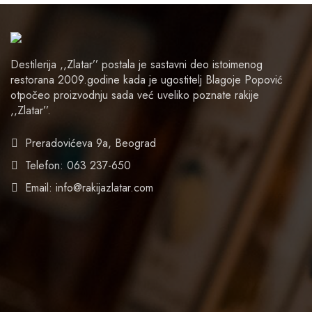
Destilerija ,,Zlatar’’ postala je sastavni deo istoimenog
restorana 2009.godine kada je ugostitelj Blagoje Popović
otpočeo proizvodnju sada već uveliko poznate rakije
,,Zlatar’’.
Preradovićeva 9a, Beograd
Telefon: 063 237-650
Email: info@rakijazlatar.com