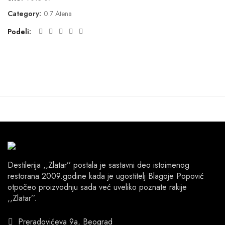
Category:
0.7 Atena
Podeli
Destilerija ,,Zlatar’’ postala je sastavni deo istoimenog
restorana 2009.godine kada je ugostitelj Blagoje Popović
otpočeo proizvodnju sada već uveliko poznate rakije
,,Zlatar’’.
Preradovićeva 9a, Beograd