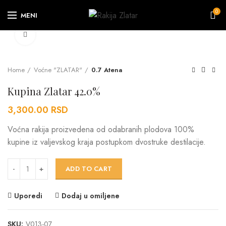
0
MENI
Click to enlarge
Home
Voćne "ZLATAR"
0.7 Atena
Kupina Zlatar 42.0%
3,300.00
RSD
Voćna rakija proizvedena od odabranih plodova 100%
kupine iz valjevskog kraja postupkom dvostruke destilacije.
Kupina Zlatar 42.0% quantity
ADD TO CART
Uporedi
Dodaj u omiljene
SKU:
V013-07