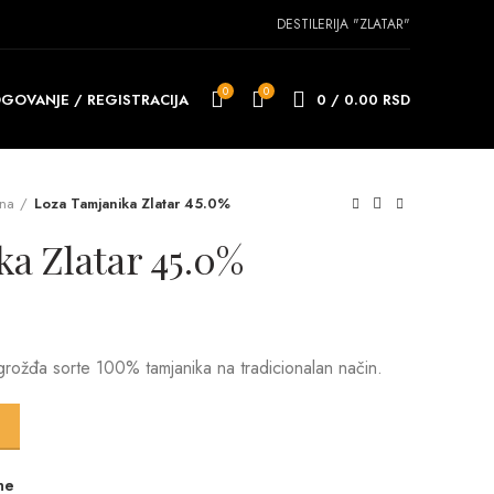
DESTILERIJA "ZLATAR"
0
0
GOVANJE / REGISTRACIJA
0
/
0.00
RSD
ena
Loza Tamjanika Zlatar 45.0%
a Zlatar 45.0%
rožđa sorte 100% tamjanika na tradicionalan način.
ty
ne