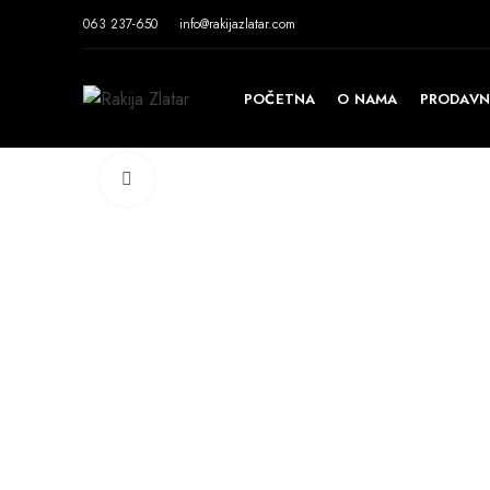
063 237-650
info@rakijazlatar.com
POČETNA
O NAMA
PRODAVNI
Click to enlarge