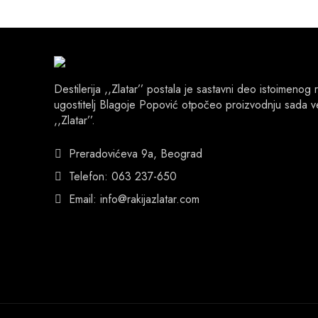
Destilerija ,,Zlatar’’ postala je sastavni deo istoimen
ugostitelj Blagoje Popović otpočeo proizvodnju sada ve
,,Zlatar’’.
Preradovićeva 9a, Beograd
Telefon: 063 237-650
Email: info@rakijazlatar.com