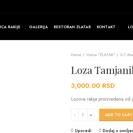
CA RAKIJE
GALERIJA
RESTORAN ZLATAR
KONTAKT
LO
Home
Voćne "ZLATAR"
0.7 At
Loza Tamjanik
3,000.00
RSD
Lozova rakija proizvedena od g
Loza Tamjanika Zlatar 45.0% quanti
ADD TO CART
Uporedi
Dodaj u omilje